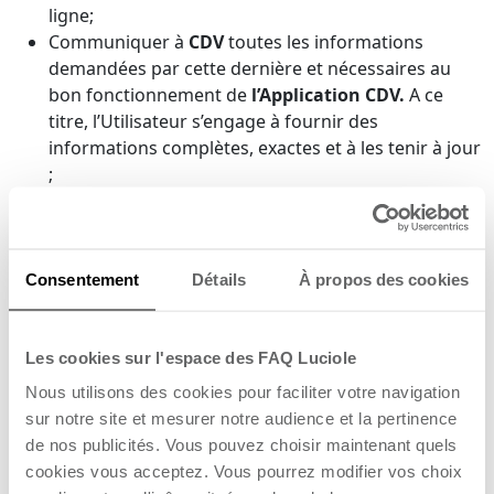
ligne;
Communiquer à
CDV
toutes les informations
demandées par cette dernière et nécessaires au
bon fonctionnement de
l’Application CDV.
A ce
titre, l’Utilisateur s’engage à fournir des
informations complètes, exactes et à les tenir à jour
;
Ne pas entraver le bon fonctionnement de
l’Application CDV
de quelque manière que ce soit ;
Ne pas modifier, altérer
l’Application CDV
et son
Contenu
. A ce titre, en cas de mauvais ou de non
Consentement
Détails
À propos des cookies
fonctionnement de
l’Application CDV
lié à une
modification ou à une altération de
l’Application
Les cookies sur l'espace des FAQ Luciole
CDV
et ou de tout ou partie de son
Contenu
par
l’
Utilisateur
, la responsabilité de
CDV
de pourra en
Nous utilisons des cookies pour faciliter votre navigation
aucun cas être engagée par l’
Utilisateur
.
sur notre site et mesurer notre audience et la pertinence
Ne pas dupliquer, reproduire, copier, recopier,
de nos publicités. Vous pouvez choisir maintenant quels
intégrer, incorporer, réutiliser, extraire tout ou
cookies vous acceptez. Vous pourrez modifier vos choix
partie de
l’Application CDV
et son
Contenu
sur