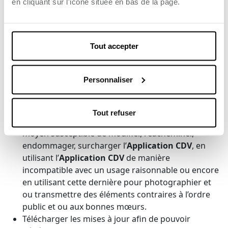
en cliquant sur l'icône située en bas de la page.
quel que support que ce soit;
Ne pas supprimer des éléments du
Contenu
de
l’
Application CDV
;
Tout accepter
Ne pas céder, louer, distribuer de quelque manière
que ce soit l’
Application CDV
et son
Contenu
à des
tiers ;
Personnaliser
S’abstenir de toute utilisation détournée de
l’Application CDV
et des ses
Services
, et ne pas
porter atteinte aux droits des tiers et de
CDV
,
Tout refuser
notamment en utilisant toute machine, ou autre
moyen susceptible de modifier, réacheminer,
endommager, surcharger l’
Application CDV
, en
utilisant l’
Application CDV
de manière
incompatible avec un usage raisonnable ou encore
en utilisant cette dernière pour photographier et
ou transmettre des éléments contraires à l’ordre
public et ou aux bonnes mœurs.
Télécharger les mises à jour afin de pouvoir